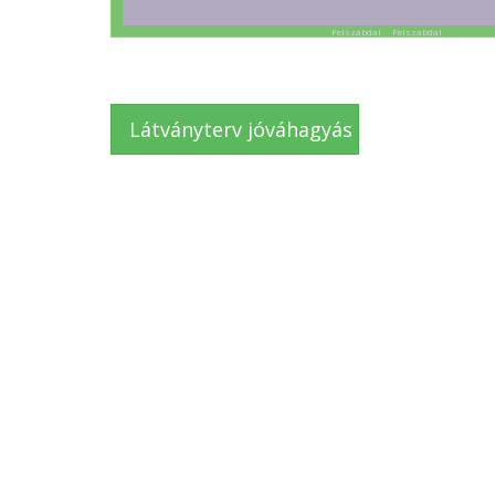
Felszabdal Felszabdal
Látványterv jóváhagyás