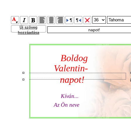
Új szöveg
hozzáadása
Felszabdal Felszabdal
Boldog 
Valentin-
napot!
Kíván...
Az Ön neve 
Felszabdal Felszabdal