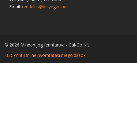
Email:
rendeles@belyegzo.hu
© 2026 Minden jog fenntartva - Gal-Go Kft.
B2CPrint Online nyomtatási megoldások