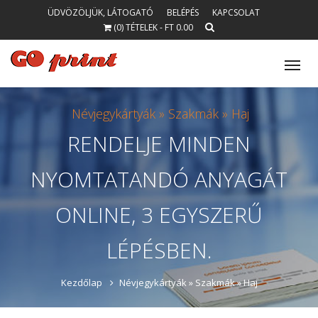
ÜDVÖZÖLJÜK, LÁTOGATÓ
BELÉPÉS
KAPCSOLAT
(0) TÉTELEK - FT 0.00
Tog
nav
Névjegykártyák »
Szakmák »
Haj
RENDELJE
MINDEN
NYOMTATANDÓ
ANYAGÁT
ONLINE, 3 EGYSZERŰ
LÉPÉSBEN.
Kezdőlap
Névjegykártyák »
Szakmák »
Haj