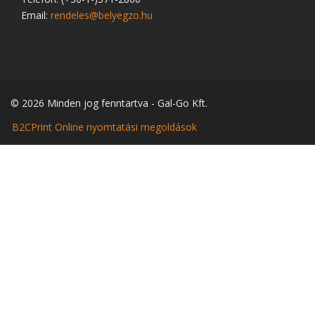
Email:
rendeles@belyegzo.hu
© 2026 Minden jog fenntartva - Gal-Go Kft.
B2CPrint Online nyomtatási megoldások