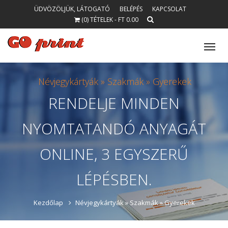
ÜDVÖZÖLJÜK, LÁTOGATÓ
BELÉPÉS
KAPCSOLAT
(0) TÉTELEK - FT 0.00
Tog
nav
Névjegykártyák »
Szakmák »
Gyerekek
RENDELJE
MINDEN
NYOMTATANDÓ
ANYAGÁT
ONLINE, 3 EGYSZERŰ
LÉPÉSBEN.
Kezdőlap
Névjegykártyák »
Szakmák »
Gyerekek