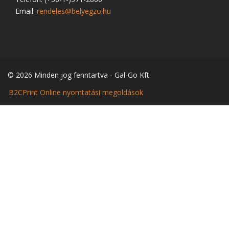
Email:
rendeles@belyegzo.hu
© 2026 Minden jog fenntartva - Gal-Go Kft.
B2CPrint Online nyomtatási megoldások