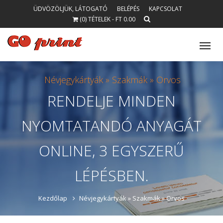
ÜDVÖZÖLJÜK, LÁTOGATÓ
BELÉPÉS
KAPCSOLAT
(0) TÉTELEK - FT 0.00
Tog
nav
Névjegykártyák »
Szakmák »
Orvos
RENDELJE
MINDEN
NYOMTATANDÓ
ANYAGÁT
ONLINE, 3 EGYSZERŰ
LÉPÉSBEN.
Kezdőlap
Névjegykártyák »
Szakmák »
Orvos