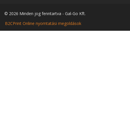
© 2026 Minden jog fenntartva - Gal-Go Kft.
B2CPrint Online nyomtatási megoldások