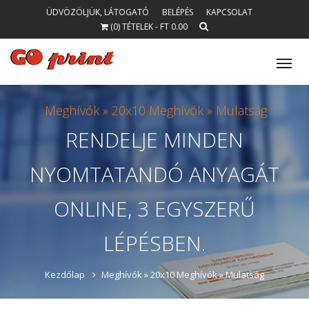
ÜDVÖZÖLJÜK, LÁTOGATÓ
BELÉPÉS
KAPCSOLAT
(0) TÉTELEK - FT 0.00
Tog
nav
Meghívók »
20x10 Meghívók »
Mulatság
RENDELJE
MINDEN
NYOMTATANDÓ
ANYAGÁT
ONLINE, 3 EGYSZERŰ
LÉPÉSBEN.
Kezdőlap
Meghívók »
20x10 Meghívók »
Mulatság