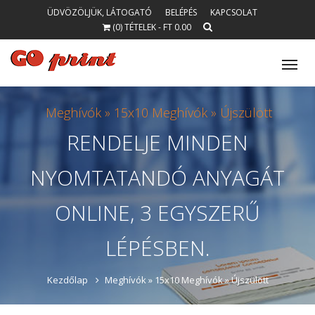
ÜDVÖZÖLJÜK, LÁTOGATÓ
BELÉPÉS
KAPCSOLAT
(0) TÉTELEK - FT 0.00
Tog
nav
Meghívók »
15x10 Meghívók »
Újszülött
RENDELJE
MINDEN
NYOMTATANDÓ
ANYAGÁT
ONLINE, 3 EGYSZERŰ
LÉPÉSBEN.
Kezdőlap
Meghívók »
15x10 Meghívók »
Újszülött