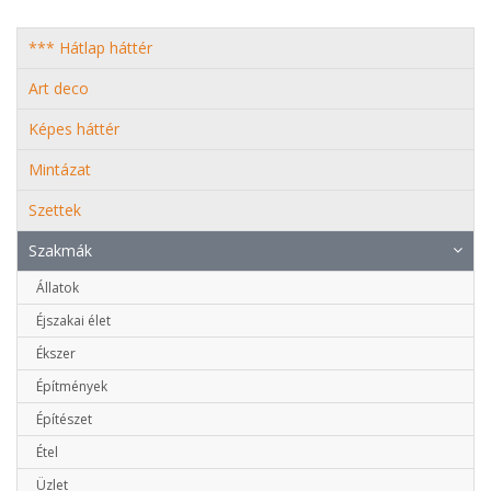
*** Hátlap háttér
Art deco
Képes háttér
Mintázat
Szettek
Szakmák
Állatok
Éjszakai élet
Ékszer
Építmények
Építészet
Étel
Üzlet