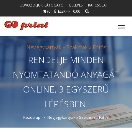
ÜDVÖZÖLJÜK, LÁTOGATÓ
BELÉPÉS
KAPCSOLAT
(0) TÉTELEK - FT 0.00
Tog
nav
Névjegykártyák »
Szakmák »
Fotós
RENDELJE
MINDEN
NYOMTATANDÓ
ANYAGÁT
ONLINE, 3 EGYSZERŰ
LÉPÉSBEN.
Kezdőlap
Névjegykártyák »
Szakmák »
Fotós