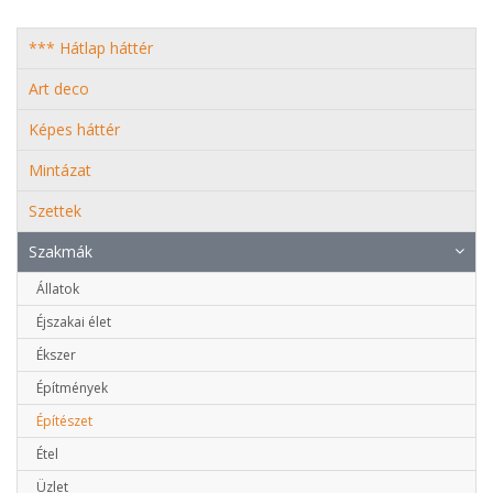
*** Hátlap háttér
Art deco
Képes háttér
Mintázat
Szettek
Szakmák
Állatok
Éjszakai élet
Ékszer
Építmények
Építészet
Étel
Üzlet