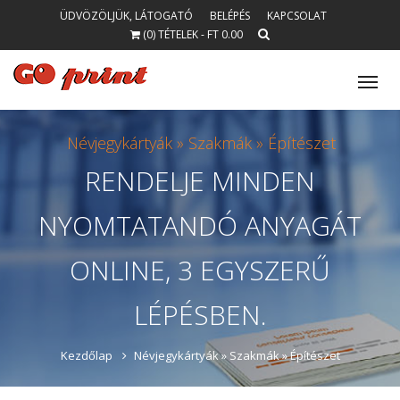
ÜDVÖZÖLJÜK, LÁTOGATÓ
BELÉPÉS
KAPCSOLAT
(0) TÉTELEK - FT 0.00
Tog
nav
Névjegykártyák »
Szakmák »
Építészet
RENDELJE
MINDEN
NYOMTATANDÓ
ANYAGÁT
ONLINE, 3 EGYSZERŰ
LÉPÉSBEN.
Kezdőlap
Névjegykártyák »
Szakmák »
Építészet